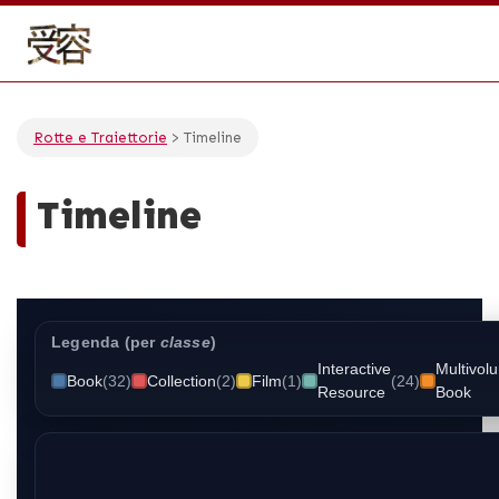
Rotte e Traiettorie
> Timeline
Timeline
Legenda (per
classe
)
Interactive
Multivol
Book
(32)
Collection
(2)
Film
(1)
(24)
Resource
Book